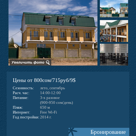
Фото
Отзывы
Контакты
Новости
Цены от 800сом/715руб/9$
Веб-камера
Сезонность:
лето, сентябрь
Расч. час:
14:00-12:00
Питание:
3-х разовое
(900-950 сом/день)
Пляж:
650 м
Интернет:
Free Wi-Fi
Год постройки:
2014 г.
Бронирование