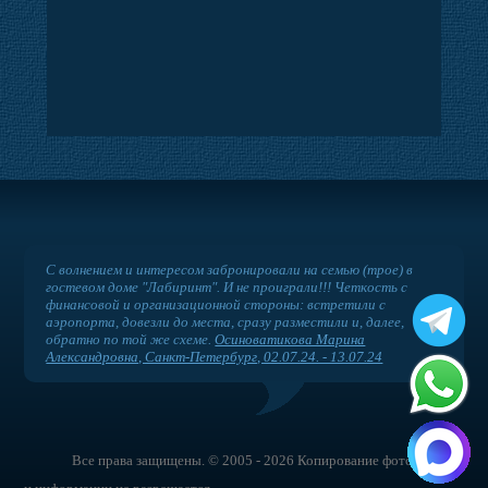
С волнением и интересом забронировали на семью (трое) в
гостевом доме "Лабиринт". И не проиграли!!! Четкость с
финансовой и организационной стороны: встретили с
аэропорта, довезли до места, сразу разместили и, далее,
обратно по той же схеме.
Осиноватикова Марина
Александровна, Санкт-Петербург, 02.07.24. - 13.07.24
Все права защищены. © 2005 - 2026 Копирование фотографий