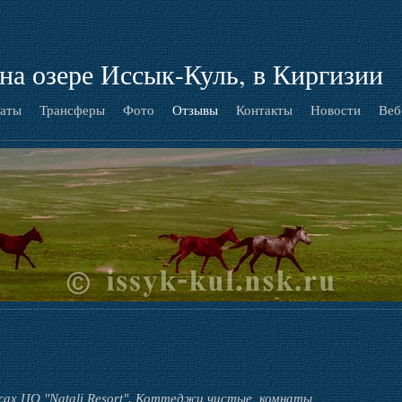
на озере Иссык-Куль, в Киргизии
аты
Трансферы
Фото
Отзывы
Контакты
Новости
Веб
х ЦО "Natali Resort". Коттеджи чистые, комнаты