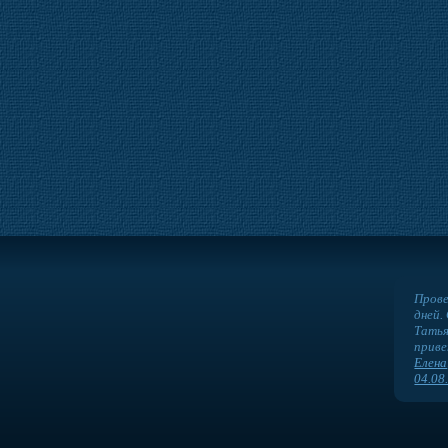
Прове
дней.
Татья
приве
Елена
04.08