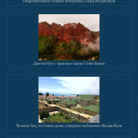
Очаровательное южное побережье озера Иссык-Куль
Джеты-Огуз - красные скалы Семи быков
Чолпон-Ата, гостевые дома, северное побережье Иссык-Куля