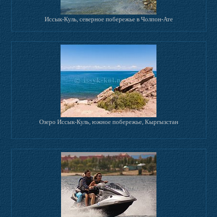
Иссык-Куль, северное побережье в Чолпон-Ате
Озеро Иссык-Куль, южное побережье, Кыргызстан