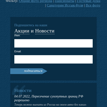
Фильтр:
Общие фото региона
|
Пансионаты
|
Гостевые дома
|
Санатории Иссык-Куля
|
Все фото
Подпишитесь на наши
Акции
и
Новости
Имя:
Email:
подписаться
Новости
04.07.2022, Пересечение сухопутных границ РФ
разрешено
Теперь можно выехать из России на своем авто без каких-