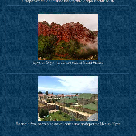
Очаровательное южное побережье озера Иссык-Куль
Джеты-Огуз - красные скалы Семи быков
Чолпон-Ата, гостевые дома, северное побережье Иссык-Куля