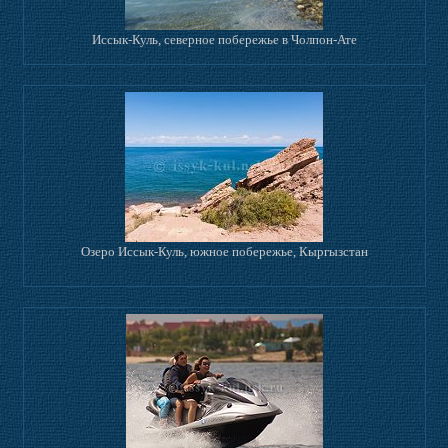
Иссык-Куль, северное побережье в Чолпон-Ате
Озеро Иссык-Куль, южное побережье, Кыргызстан