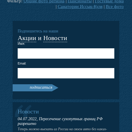
Фильтр:
Общие фото региона
|
Пансионаты
|
Гостевые дома
|
Санатории Иссык-Куля
|
Все фото
Подпишитесь на наши
Акции
и
Новости
Имя:
Email:
подписаться
Новости
04.07.2022, Пересечение сухопутных границ РФ
разрешено
Теперь можно выехать из России на своем авто без каких-