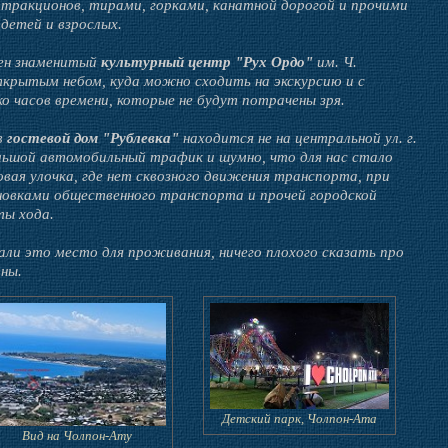
ттракционов, тирами, горками, канатной дорогой и прочими
детей и взрослых.
ен знаменитый
культурный центр "Рух Ордо"
им. Ч.
крытым небом, куда можно сходить на экскурсию и с
ко часов времени, которые не будут потрачены зря.
в
гостевой дом "Рублевка"
находится не на центральной ул. г.
ольшой автомобильный трафик и шумно, что для нас стало
ая улочка, где нет сквозного движения транспорта, при
новками общественного транспорта и прочей городской
ты хода.
ли это место для проживания, ничего плохого сказать про
дны.
Детский парк, Чолпон-Ата
Вид на Чолпон-Ату