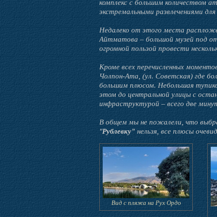
комплекс с большим количеством а
экстремальными развлечениями для 
Недалеко от этого места расплож
Айтматова – большой музей под от
огромной пользой провести несколь
Кроме всех перечисленных моменто
Чолпон-Ата, (ул. Советская) где б
большим плюсом. Небольшая тупиков
этом до центральной улицы с оста
инфраструктурой – всего две мину
В общем мы не пожалели, что выбра
"
Рублевку"
нельзя, все плюсы очеви
Вид с пляжа на Рух Ордо