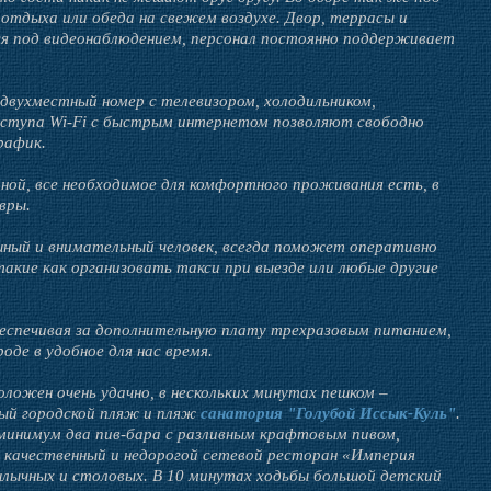
 отдыха или обеда на свежем воздухе. Двор, террасы и
я под видеонаблюдением, персонал постоянно поддерживает
двухместный номер с телевизором, холодильником,
доступа Wi-Fi с быстрым интернетом позволяют свободно
рафик.
ной, все необходимое для комфортного проживания есть, в
вры.
ушный и внимательный человек, всегда поможет оперативно
акие как организовать такси при выезде или любые другие
беспечивая за дополнительную плату трехразовым питанием,
оде в удобное для нас время.
ложен очень удачно, в нескольких минутах пешком –
ный городской пляж и пляж
санатория "Голубой Иссык-Куль"
.
 минимум два пив-бара с разливным крафтовым пивом,
 качественный и недорогой сетевой ресторан «Империя
лычных и столовых. В 10 минутах ходьбы большой детский