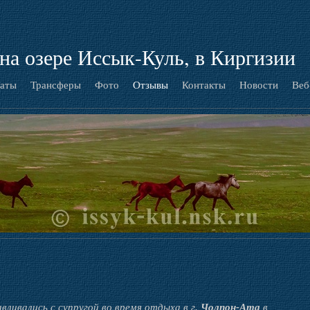
на озере Иссык-Куль, в Киргизии
аты
Трансферы
Фото
Отзывы
Контакты
Новости
Веб
вливались с супругой во время отдыха в г.
Чолпон-Ата
в