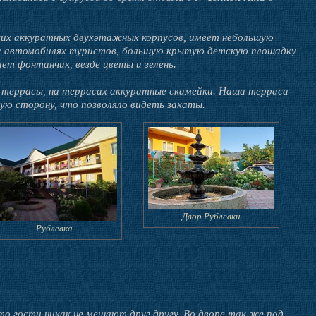
жих аккуратных двухэтажных корпусов, имеет небольшую
их автомобилях туристов, большую крытую детскую площадку
ает фонтанчик, везде цветы и зелень.
 террасы, на террасах аккуратные скамейки. Наша терраса
ую сторону, что позволяло видеть закаты.
Двор Рублевки
Рублевка
о гости никак не мешают друг другу. Во дворе так же под