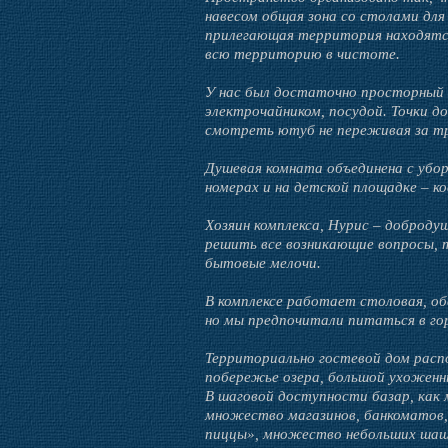
навесом общая зона со столами для
прилегающая территория находятс
всю территорию в чистоте.
У нас был достаточно просторный 
электрочайником, посудой. Точки 
смотреть ютуб не переживая за т
Душевая комната объединена с убор
номерах и на детской площадке – ко
Хозяин комплекса, Нурис – доброд
решить все возникающие вопросы, т
бытовые мелочи.
В комплексе работает столовая, о
но мы предпочитали питаться в гор
Территориально гостевой дом распо
побережье озера, большой ухожен
В шаговой доступности базар, как
множество магазинов, банкоматов,
пиццы», множество небольших шаш