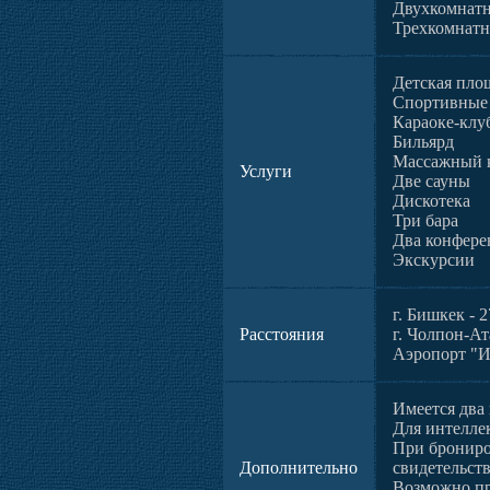
Двухкомнат
Трехкомнат
Детская пло
Спортивные
Караоке-клу
Бильярд
Массажный 
Услуги
Две сауны
Дискотека
Три бара
Два конфере
Экскурсии
г. Бишкек - 
Расстояния
г. Чолпон-Ат
Аэропорт "И
Имеется два 
Для интелле
При брониро
Дополнительно
свидетельст
Возможно п