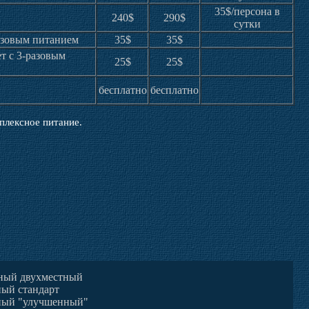
35$/персона в
240$
290$
сутки
разовым питанием
35$
35$
ет с 3-разовым
25$
25$
бесплатно
бесплатно
плексное питание.
ный двухместный
ый стандарт
ный "улучшенный"