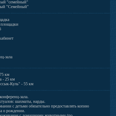
ный "семейный"
ный "Семейный"
щадка
 площадки
б
кабинет
нц-зала
275 км
а - 25 км
ссык-Куль" - 55 км
конференц-зала.
ктуалов: шахматы, нарды.
вании с детьми обязательно предоставлять копию
ва о рождении.
роживание с домашними животными (по