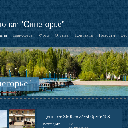
онат "Синегорье"
аты
Трансферы
Фото
Отзывы
Контакты
Новости
Веб
егорье"
Цены от 3600сом/3600руб/40$
Коттеджи:
12