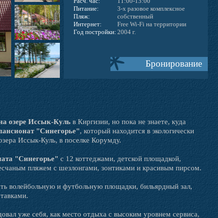
Расч. час:
11:00-13:00
Питание:
3-х разовое комплексное
Пляж:
собственный
Интернет:
Free Wi-Fi на территории
Год постройки:
2004 г.
Бронирование
на озере Иссык-Куль
в Киргизии, но пока не знаете, куда
пансионат "Синегорье"
, который находится в экологически
озера Иссык-Куль, в поселке Корумду.
ата "Синегорье"
с 12 коттеджами, детской площадкой,
счаным пляжем с шезлонгами, зонтиками и красивым пирсом.
ть волейбольную и футбольную площадки, бильярдный зал,
тавками.
овал уже себя, как место отдыха с высоким уровнем сервиса,