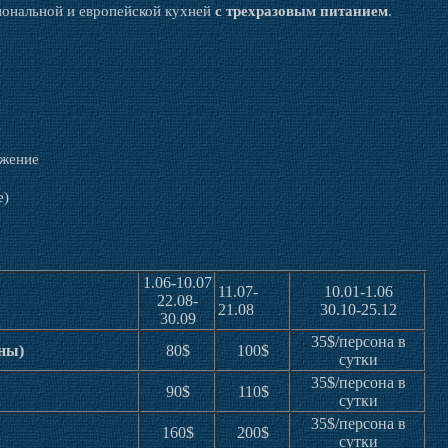
ональной и европейской кухней
с трехразовым питанием
.
бжение
е)
1.06-10.07
11.07-
10.01-1.06
22.08-
21.08
30.10-25.12
30.09
35$/персона в
оны)
80$
100$
сутки
35$/персона в
90$
110$
сутки
35$/персона в
160$
200$
сутки