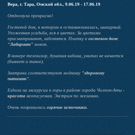
Вера, г. Тара, Омской обл., 9.06.19 - 17.06.19
Фото
Отдохнула прекрасно!
Гостевой дом, в котором я останавливалась, шикарный.
Отзывы
Ухоженная усадьба, вся в цветах. За цветами
присматривают, заботятся. Плитку в
гостевом доме
"Лабиринт"
моют.
Контакты
В номере телевизор, душевая кабина, унитаз не качается
(бывает и такое).
Новости
Завтраки соответствуют модному
"здоровому
питанию"
.
Веб-камера
Ездила на экскурсии в горы в районе города Чолпон-Аты -
красота
неописуемая. Экстрим по желанию.
Очень понравились
горячие источники
.