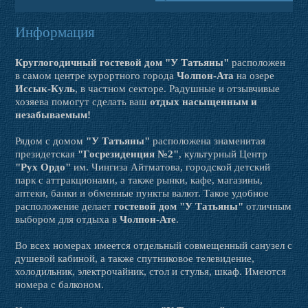
Информация
Круглогодичный гостевой дом "У Татьяны"
расположен
в самом центре курортного города
Чолпон-Ата
на озере
Иссык-Куль
, в частном секторе. Радушные и отзывчивые
хозяева помогут сделать ваш
отдых насыщенным и
незабываемым!
Рядом с домом
"У Татьяны"
расположена знаменитая
президетская
"Госрезиденция №2"
, культурный Центр
"Рух Ордо"
им. Чингиза Айтматова, городской детский
парк с аттракционами, а также рынки, кафе, магазины,
аптеки, банки и обменные пункты валют. Такое удобное
расположение делает
гостевой дом "У Татьяны"
отличным
выбором для отдыха в
Чолпон-Ате
.
Во всех номерах имеется отдельный совмещенный санузел с
душевой кабиной, а также спутниковое телевидение,
холодильник, электрочайник, стол и стулья, шкаф. Имеются
номера с балконом.