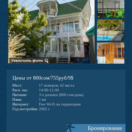
Фото
Отзывы
Контакты
Новости
Цены от 800сом/755руб/9$
Веб-камера
Мест:
17 номеров, 42 места
Расч. час:
14:00-12:00
Питание:
3-х разовое (800 сом/день)
Пляж:
1 км
Интернет:
Free Wi-Fi на территории
Год постройки:
2002 г.
Бронирование