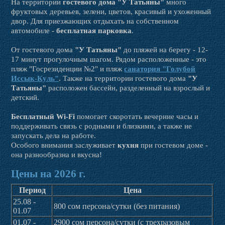
На территории
гостевого дома "У Татьяны"
много
фруктовых деревьев, зелени, цветов, красивый и ухоженный
двор. Для приезжающих отдыхать на собственном
автомобиле -
бесплатная парковка
.
От гостевого дома
"У Татьяны"
до пляжей на берегу - 12-
17 минут прогулочным шагом. Рядом расположенные - это
пляж "Госрезиденции №2" и пляж
санатория "Голубой
Иссык-Куль"
. Также на территории гостевого дома
"У
Татьяны"
расположен бассейн, разделенный на взрослый и
детский.
Бесплатный Wi-Fi
помогает скоротать вечерние часы и
поддерживать связь с родными и близкими, а также не
запускать дела на работе.
Особого внимания заслуживает
кухня
при гостевом доме -
она разнообразна и вкусна!
Цены на 2026 г.
Период
Цена
25.08 -
800 сом персона/сутки (без питания)
01.07
01.07 -
2900 сом персона/сутки (с трехразовым