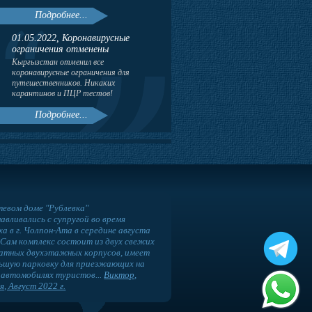
Подробнее...
01.05.2022, Коронавирусные
ограничения отменены
Кыргызстан отменил все
коронавирусные ограничения для
путешественников. Никаких
карантинов и ПЦР тестов!
Подробнее...
тевом доме "Рублевка"
авливались с супругой во время
а в г. Чолпон-Ата в середине августа
 Сам комплекс состоит из двух свежих
атных двухэтажных корпусов, имеет
ьшую парковку для приезжающих на
 автомобилях туристов...
Виктор,
я, Август 2022 г.