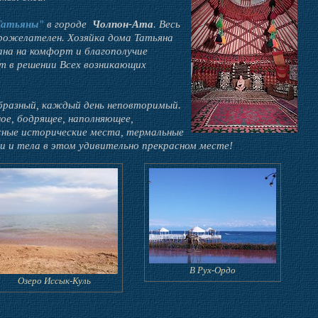
Татьяны"
в городе
Чолпон-Ата
. Весь
брожелателен. Хозяйка дома Татьяна
на на комфорт и благополучие
т в решении Всех возникающих
бразный, каждый день неповторимый.
ое, бодрящее, наполняющее,
есные исторические места, термальные
ши и тела в этом удивительно прекрасном месте!
В Рух-Ордо
Озеро Иссык-Куль