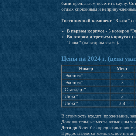
бани
предлагаем посетить сауну. Со
отдых спокойным и непринужденны
Гостиничный комплекс "Злата"
со
В первом корпусе
- 5 номеров "Э
Во втором и третьем корпусах
(к
"Люкс" (на втором этаже).
Цены на 2024 г. (цена ука
Номер
Мест
"Эконом"
2
"Эконом"
3
"Стандарт"
2
"Люкс"
2
"Люкс"
3-4
В стоимость входит: проживание, зав
Дополнительные места возможны тол
Дети до 5 лет
без предоставления ме
Предоставляется комплексное питани