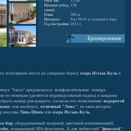
Расч. час:
12:00
Питание (обед,
15$
ужин):
Пляж:
500 м
Интернет:
Free Wi-Fi в столовой и баре
Год постройки:
2011 г.
Бронирование
это популярное место на северном берегу
озера Иссык-Куль
в
.
плекса "Злата" предлагаются комфортабельные номера
ии по номерам уделяется индивидуальный подход к каждому
добрать номер для каждого, согласно его пожеланиям:
недорогой
риант
, или наоборот,
отличный "Люкс"
, из окон которых
ор массива
Тянь-Шань
или
озера Иссык-Куль
.
ко-бар
, оборудованный лазерной, цветовой иллюминацией,
сейн
, оснащенный SPA-фонтаном. А для любителей
"финской"