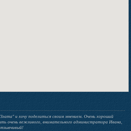
Злата" и хочу поделиться своим мнением. Очень хороший
ить очень вежливого, внимательного администратора Ивана,
отзывчивый!