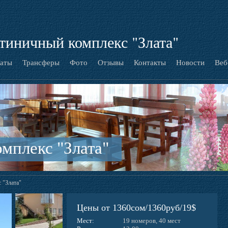
стиничный комплекс "Злата"
аты
Трансферы
Фото
Отзывы
Контакты
Новости
Веб
мплекс "Злата"
 "Злата"
Цены от 1360сом/1360руб/19$
Мест:
19 номеров, 40 мест