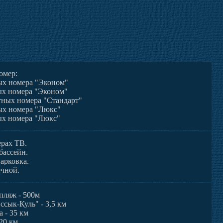
номер:
ых номера "Эконом"
ых номера "Эконом"
тных номера "Стандарт"
ых номера "Люкс"
ых номера "Люкс"
ерах ТВ.
бассейн.
арковка.
ечной.
пляж - 500м
сык-Куль" - 3,5 км
а - 35 км
220 км