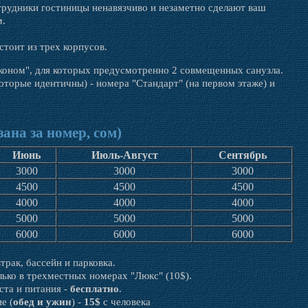
трудники гостиницы ненавязчиво и незаметно сделают ваш
м.
стоит из трех корпусов.
коном", для которых предусмотренно 2 совмещенных санузла.
оторые идентичны) - номера "Стандарт" (на первом этаже) и
зана за номер, сом)
Июнь
Июль-Август
Сентябрь
3000
3000
3000
4500
4500
4500
4000
4000
4000
5000
5000
5000
6000
6000
6000
трак, бассейн и парковка.
ько в трехместных номерах "Люкс" (10$).
ста и питания -
бесплатно
.
е (
обед и ужин
) -
15$
с человека