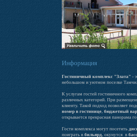
Информация
Гостиничный комплекс "Злата"
- 
небольшом и уютном поселке Тамчи
К услугам гостей гостиничного ком
различных категорий. При размещен
клиенту. Такой подход позволяет по
номер в гостинице
,
бюджетный ва
открывается прекрасная панорама г
Гости комплекса могут посетить
дис
поиграть в
бильярд
, окунутся в
бас