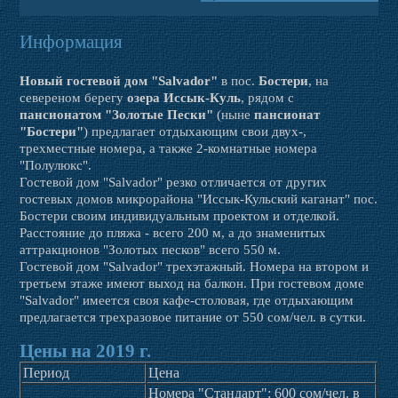
Информация
Новый
гостевой дом "Salvador"
в пос.
Бостери
, на
севереном берегу
озера Иссык-Куль
, рядом с
пансионатом "Золотые Пески"
(ныне
пансионат
"Бостери"
) предлагает отдыхающим свои двух-,
трехместные номера, а также 2-комнатные номера
"Полулюкс".
Гостевой дом "Salvador" резко отличается от других
гостевых домов микрорайона "Иссык-Кульский каганат" пос.
Бостери своим индивидуальным проектом и отделкой.
Расстояние до пляжа - всего 200 м, а до знаменитых
аттракционов "Золотых песков" всего 550 м.
Гостевой дом "Salvador" трехэтажный. Номера на втором и
третьем этаже имеют выход на балкон. При гостевом доме
"Salvador" имеется своя кафе-столовая, где отдыхающим
предлагается трехразовое питание от 550 сом/чел. в сутки.
Цены на 2019 г.
Период
Цена
Номера "Стандарт": 600 сом/чел. в