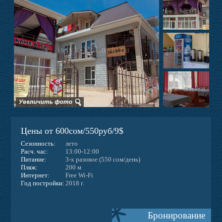
Фото
Отзывы
Контакты
Новости
Цены от 600сом/550руб/9$
Веб-камера
Сезонность:
лето
Расч. час:
13:00-12:00
Питание:
3-х разовое (550 сом/день)
Пляж:
200 м
Интернет:
Free Wi-Fi
Год постройки:
2018 г.
Бронирование