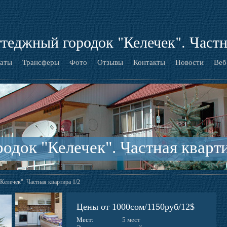
ттеджный городок "Келечек". Частн
аты
Трансферы
Фото
Отзывы
Контакты
Новости
Веб
одок "Келечек". Частная кварти
Келечек". Частная квартира 1/2
Цены от 1000сом/1150руб/12$
Мест:
5 мест