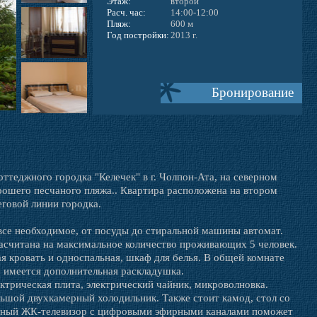
Этаж:
второй
Расч. час:
14:00-12:00
Пляж:
600 м
Год постройки:
2013 г.
Бронирование
ттеджного городка "Келечек" в г. Чолпон-Ата, на северном
рошего песчаного пляжа.. Квартира расположена на втором
говой линии городка.
все необходимое, от посуды до стиральной машины автомат.
расчитана на максимальное количество проживающих 5 человек.
ая кровать и односпальная, шкаф для белья. В общей комнате
е имеется дополнительная раскладушка.
ктрическая плита, электрический чайник, микроволновка.
ьшой двухкамерный холодильник. Также стоит камод, стол со
енный ЖК-телевизор с цифровыми эфирными каналами поможет