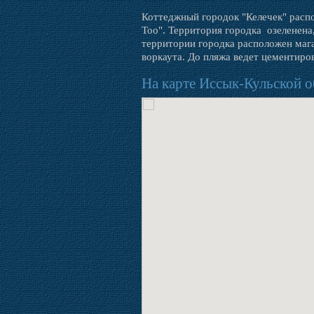
Коттеджный городок "Келечек" распол
Тоо". Территория городка озеленена
территории городка расположен мага
воркаута. До пляжа ведет цементиро
На карте Иссык-Кульской о