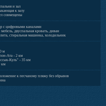
спальня и зал
ыкающая к залу
ел совмещены
р с цифровыми каналами
мебель, двуспальная кровать, диван
плита, стиральная машинка, холодильник
0 м
пон-Ата - 2 км
ссык-Куль" - 35 км
0 км
положение к песчаному пляжу без обрывов
ина