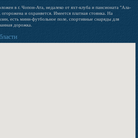
ожен в г. Чопон-Ата, недалеко от яхт-клуба и пансионата "Ала-
, огорожена и охраняется. Имеется платная стоянка. На
зин, есть мини-футбольное поле, спортивные снаряды для
ванная дорожка.
бласти