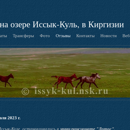
на озере Иссык-Куль, в Киргизии
аты
Трансферы
Фото
Отзывы
Контакты
Новости
Веб
ля 2023 г.
Иссык-Куле, останавливались в
мини-пансионате "Лотос"
.