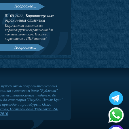
Подробнее...
01.05.2022, Коронавирусные
ограничения отменены
Кыргызстан отменил все
коронавирусные ограничения для
путешественников. Никаких
карантинов и ПЦР тестов!
Подробнее...
 мужем очень понравились условия
вания в гостевом доме "Рублевка".
ее местоположение: недалеко до
 и до санатория "Голубой Иссык-Куль",
ы проходили процедуры...
Ольга,
стан, Гостевой дом "Рублевка", 24-
.2016