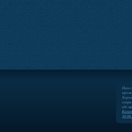
Нам с
прожи
Хорош
озера
где м
Казах
30.06